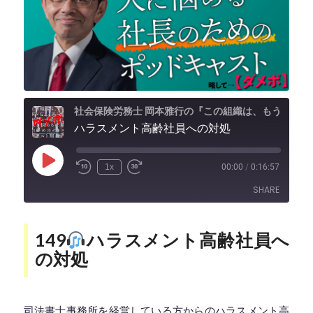
社会保険労務士 岡本雅行の『この組織は、もうダメだ...と思う前に聞いて欲しい、人に悩める社長のためのポッドキャスト』 略して【ダメポ】』
ハラスメント高齢社員への対処
Play
1x
00:00
/
0:16:57
Episode
SHARE
SHARE
149
ハラスメント高齢社員へ
の対処
LINK
EMBED
司法書士事務所を経営している方からのハラスメント高