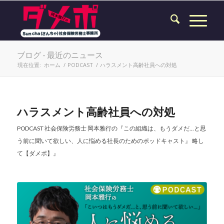
ブログ - 最近のニュース
現在位置:
ホーム
/
PODCAST
/
ハラスメント高齢社員への対処
ハラスメント高齢社員への対処
PODCAST
社会保険労務士 岡本雅行の『この組織は、もうダメだ...と思
う前に聞いて欲しい、人に悩める社長のためのポッドキャスト』 略し
て【ダメポ】』