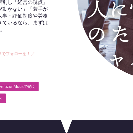
解剖し「経営の視点」
が動かない」「若手が
人事・評価制度や労務
きているなら、まずは
へ。
リでフォローを！／
AmazonMusicで聴く
聴く