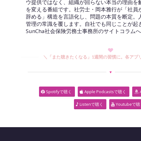
ウ提供ではなく、組織が回らない本当の理由を
を変える番組です。社労士・岡本雅行が「社員
辞める」構造を言語化し、問題の本質を断定。
管理の常識を覆します。自社でも同じことが起
SunCha社会保険労務士事務所のサイトコラム
＼「また聴きたくなる」1週間の習慣に。各アプ
Spotifyで聴く
Apple Podcastsで聴く
Listenで聴く
Youtubeで