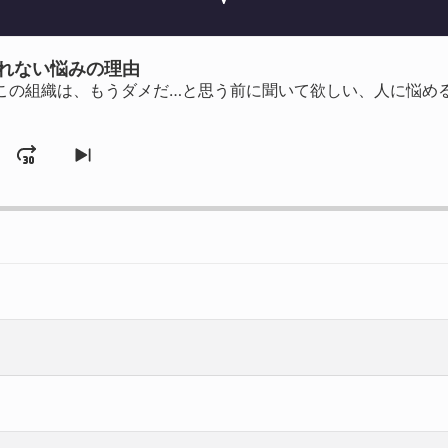
られない悩みの理由
この組織は、もうダメだ…と思う前に聞いて欲しい、人に悩め
Jump
ange
Skip
ayback
to
rd
Forward
te
next
episode