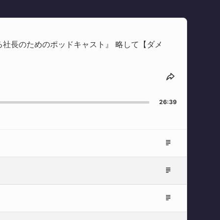
る社長のためのポッドキャスト』 略して【ダメ
Share
This
Episode
26:39
Episode
Description
Episode
Description
Episode
Description