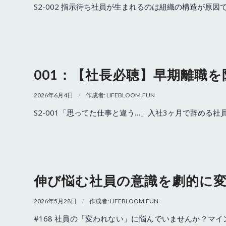
S2-002 指示待ち社員が生まれるのは組織の構造が
001：【社長必聴】早期離職
/
2026年6月4日
作成者:
LIFEBLOOM.FUN
S2-001「思ってた仕事と違う…」入社3ヶ月で辞める
伸び悩む社員の意識を劇的に
/
2026年5月28日
作成者:
LIFEBLOOM.FUN
#168 社員の「変われない」に悩んでいませんか？