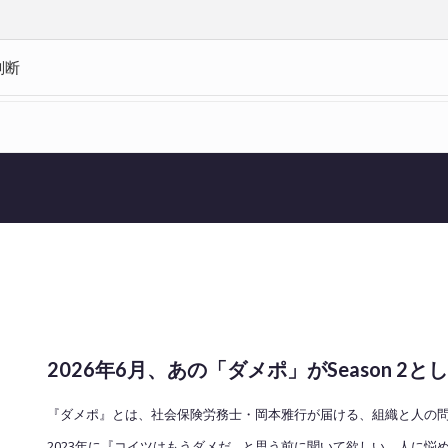
判断
LOAD MORE
2026年6月、あの「ダメポ」がSeason 
『ダメポ』とは、社会保険労務士・岡本雅行が届ける、組織と人の問題
2023年に『コイツはもうダメだ…と思う前に聞いて欲しい、人に悩