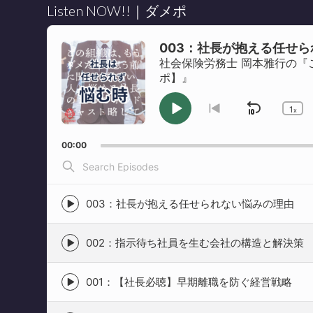
Listen NOW!!｜ダメポ
Audio
Player
003：社長が抱える任せ
社会保険労務士 岡本雅行の『
ポ】』
1
Skip
x
Play
Go
Ch
to
Pl
Pause
Backwa
previous
Ra
00:00
episode
Search
Episodes
003：社長が抱える任せられない悩みの理由
Episode
play
icon
002：指示待ち社員を生む会社の構造と解決策
Episode
play
icon
001：【社長必聴】早期離職を防ぐ経営戦略
Episode
play