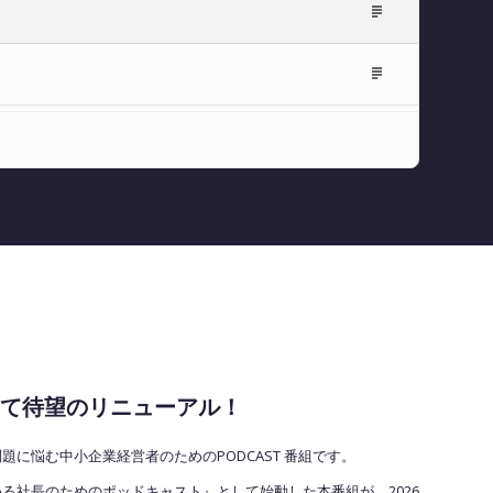
Episode
Description
Episode
Description
2として待望のリニューアル！
に悩む中小企業経営者のためのPODCAST
番組です
。
める社長のためのポッドキャスト』として始動した本番組が、2026