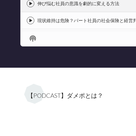
icon
伸び悩む社員の意識を劇的に変える方法
Episode
play
icon
現状維持は危険？パート社員の社会保険と経営
Episode
play
icon
Show
Podcast
Information
【PODCAST】ダメポとは？