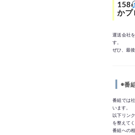
SHARE
158
かプ
LINK
EMBED
運送会社
す。
ぜひ、最後
◉番
番組では社
います。
以下リン
を整えてく
番組への