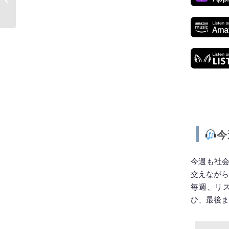
「社内の派閥」解決術
今
今週も社
交えながら
毎週、リ
ひ、最後ま