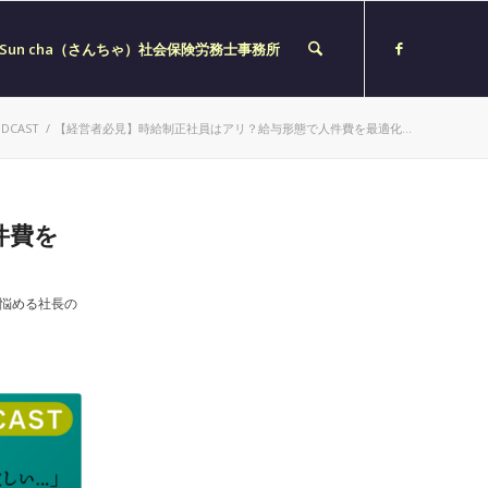
Sun cha（さんちゃ）社会保険労務士事務所
DCAST
/
【経営者必見】時給制正社員はアリ？給与形態で人件費を最適化...
件費を
に悩める社長の