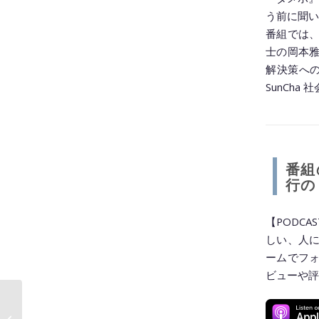
う前に聞い
番組では
士の岡本
解決策への
SunCh
番組
行の
【PODC
しい、人
ームでフ
ビューや評
経営者の頭を悩ます