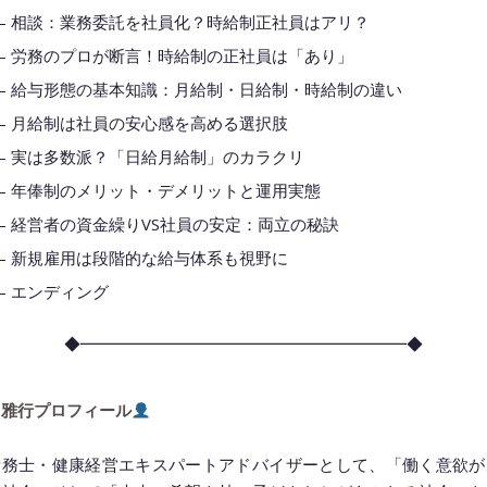
22 – 相談：業務委託を社員化？時給制正社員はアリ？
00 – 労務のプロが断言！時給制の正社員は「あり」
30 – 給与形態の基本知識：月給制・日給制・時給制の違い
08 – 月給制は社員の安心感を高める選択肢
23 – 実は多数派？「日給月給制」のカラクリ
44 – 年俸制のメリット・デメリットと運用実態
04 – 経営者の資金繰りVS社員の安定：両立の秘訣
29 – 新規雇用は段階的な給与体系も視野に
5 – エンディング
◆━━━━━━━━━━━━━━━━━━━━◆
 雅行プロフィール
労務士・健康経営エキスパートアドバイザーとして、「働く意欲が