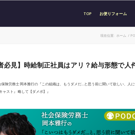
TOP
お便りフォーム
現在位置:
ホーム
/
PO
者必見】時給制正社員はアリ？給与形態で人
会保険労務士 岡本雅行の『この組織は、もうダメだ...と思う前に聞いて欲しい、人
キャスト』 略して【ダメポ】』