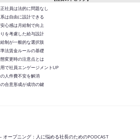
制正社員は法的に問題なし
体系は自由に設計できる
の安心感は月給制で向上
繰りを考慮した給与設計
月給制が一般的な選択肢
基準法賃金ルールの基礎
形態変更時の注意点とは
用で社員エンゲージメントUP
者の人件費不安を解消
との合意形成が成功の鍵
◆━━━━━━━━━━━━━━━━━━━━◆
00 – オープニング：人に悩める社長のためのPODCAST