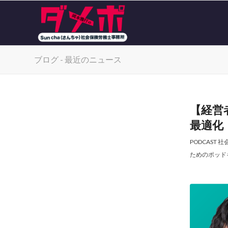
ブログ - 最近のニュース
【経営
最適化
PODCAST
社
ためのポッド