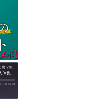
社会保険労務士 岡本雅行の『この組織は、もうダメだ...と思う前に聞いて欲しい、人に悩める社長のためのポッドキャスト』 略して【ダメポ】』
【経営者必見】時給制正社員はアリ？給与形態で人件費を最適化
00
/
0:15:38