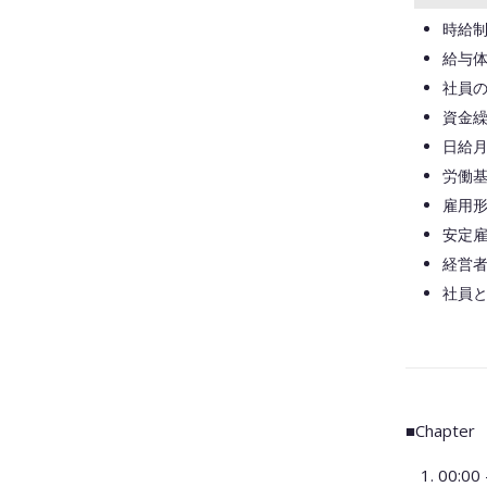
時給
給与
社員
資金
日給
労働
雇用
安定雇
経営
社員
■Chapter
00: