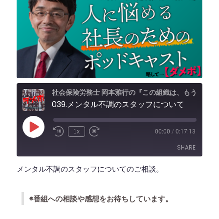
社会保険労務士 岡本雅行の『この組織は、もうダメだ...と思う前に聞いて欲しい、人に悩める社長のためのポッドキャスト』 略して【ダメポ】』
039.メンタル不調のスタッフについて
Play
1x
00:00
/
0:17:13
Episode
SHARE
メンタル不調のスタッフについてのご相談。
SHARE
LINK
◉番組への相談や感想をお待ちしています。