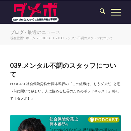
ブログ - 最近のニュース
現在位置:
ホーム
/
PODCAST
/
039.メンタル不調のスタッフについて
039.メンタル不調のスタッフについ
て
PODCAST
社会保険労務士 岡本雅行の『この組織は、もうダメだ...と思
う前に聞いて欲しい、人に悩める社長のためのポッドキャスト』 略し
て【ダメポ】』