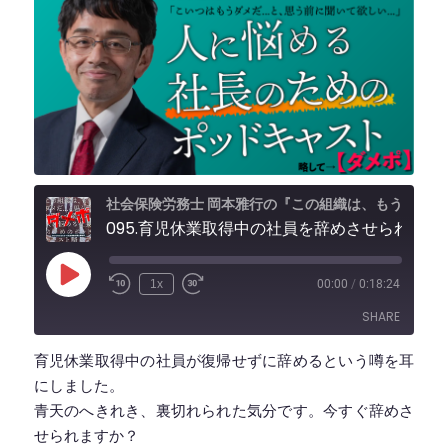
社会保険労務士 岡本雅行の『この組織は、もうダメだ...と思う前に聞いて欲しい、人に悩める社長のためのポッドキャスト』 略して【ダメポ】』
095.育児休業取得中の社員を辞め
Play
1x
00:00
/
0:18:24
Episode
SHARE
育児休業取得中の社員が復帰せずに辞めるという噂を耳
SHARE
にしました。
青天のへきれき、裏切れられた気分です。今すぐ辞めさ
LINK
せられますか？