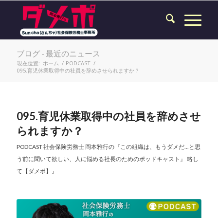
ブログ - 最近のニュース
現在位置:
ホーム
/
PODCAST
/
095.育児休業取得中の社員を辞めさせられますか？
095.育児休業取得中の社員を辞めさせ
られますか？
PODCAST
社会保険労務士 岡本雅行の『この組織は、もうダメだ...と思
う前に聞いて欲しい、人に悩める社長のためのポッドキャスト』 略し
て【ダメポ】』