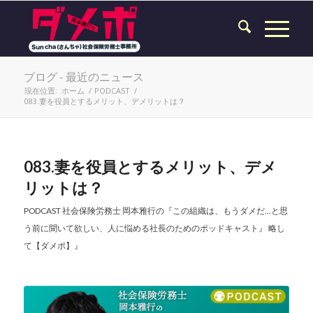
ブログ - 最近のニュース
現在位置:
ホーム
/
PODCAST
/
083.妻を役員とするメリット、デメリットは？
083.妻を役員とするメリット、デメ
リットは？
PODCAST
社会保険労務士 岡本雅行の『この組織は、もうダメだ...と思
う前に聞いて欲しい、人に悩める社長のためのポッドキャスト』 略し
て【ダメポ】』