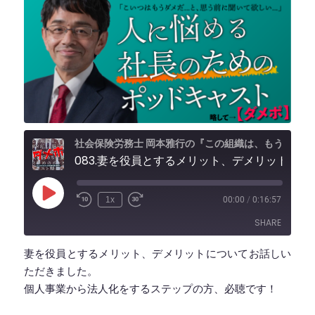
社会保険労務士 岡本雅行の『この組織は、もうダメだ...と思う前に聞いて欲しい、人に悩める社長のためのポッドキャスト』 略して【ダメポ】』
083.妻を役員とするメリット、デメリットは？
Play
1x
00:00
/
0:16:57
Episode
SHARE
妻を役員とするメリット、デメリットについてお話しい
SHARE
ただきました。
個人事業から法人化をするステップの方、必聴です！
LINK