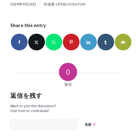
/
2024年9月26日
作成者:
LIFEBLOOM.FUN
Share this entry
0
返信
返信を残す
Want to join the discussion?
Feel free to contribute!
※
名前