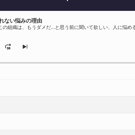
られない悩みの理由
この組織は、もうダメだ…と思う前に聞いて欲しい、人に悩め
Jump
ange
Skip
ayback
to
rd
Forward
te
next
episode