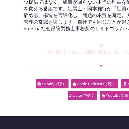
ウ提供ではなく、組織が回らない本当の理由を
を変える番組です。社労士・岡本雅行が「社員
辞める」構造を言語化し、問題の本質を断定。
管理の常識を覆します。自社でも同じことが起
SunCha社会保険労務士事務所のサイトコラム
＼「また聴きたくなる」1週間の習慣に。各アプ
Spotifyで聴く
Apple Podcastsで聴く
Listenで聴く
Youtubeで