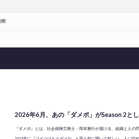
判断
LOAD MORE
2026年6月、あの「ダメポ」がSeason 
『ダメポ』とは、社会保険労務士・岡本雅行が届ける、組織と人の問題
2023年に『コイツはもうダメだ…と思う前に聞いて欲しい、人に悩