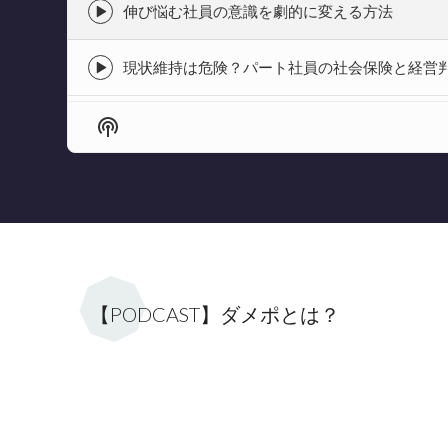
icon
伸び悩む社員の意識を劇的に変える方法
Episode
play
icon
現状維持は危険？パート社員の社会保険と経営
Episode
play
icon
Show
Podcast
Information
【PODCAST】ダメポとは？