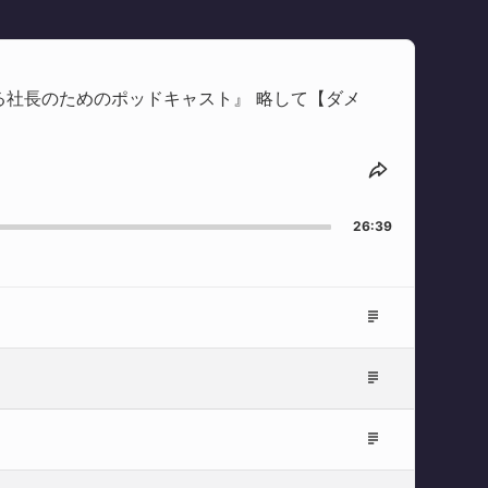
る社長のためのポッドキャスト』 略して【ダメ
Share
This
Episode
26:39
Episode
Description
Episode
Description
Episode
Description