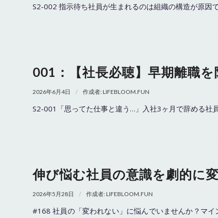
S2-002 指示待ち社員が生まれるのは組織の構造が
001：【社長必聴】早期離職
/
2026年6月4日
作成者:
LIFEBLOOM.FUN
S2-001「思ってた仕事と違う…」入社3ヶ月で辞める
伸び悩む社員の意識を劇的に
/
2026年5月28日
作成者:
LIFEBLOOM.FUN
#168 社員の「変われない」に悩んでいませんか？