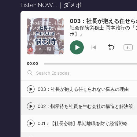
Listen NOW!!｜ダメポ
Audio
Player
003：社長が抱える任せ
社会保険労務士 岡本雅行の『
ポ】』
1
Skip
x
Play
Go
Ch
to
Pl
Pause
Backwa
previous
Ra
00:00
episode
Search
Episodes
003：社長が抱える任せられない悩みの理由
Episode
play
icon
002：指示待ち社員を生む会社の構造と解決策
Episode
play
icon
001：【社長必聴】早期離職を防ぐ経営戦略
Episode
play