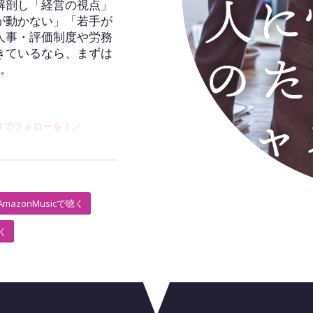
解剖し「経営の視点」
が動かない」「若手が
人事・評価制度や労務
きているなら、まずは
へ。
リでフォローを！／
AmazonMusicで聴く
聴く