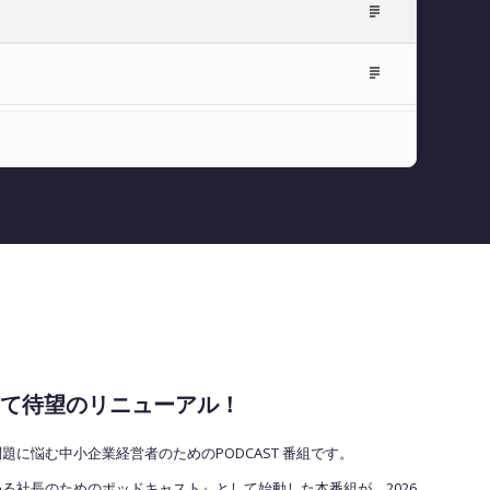
Episode
Description
Episode
Description
2として待望のリニューアル！
に悩む中小企業経営者のためのPODCAST
番組です
。
める社長のためのポッドキャスト』として始動した本番組が、2026