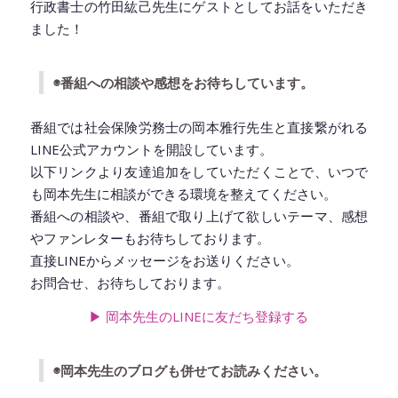
行政書士の竹田紘己先生にゲストとしてお話をいただき
LINK
ました！
EMBED
◉番組への相談や感想をお待ちしています。
番組では社会保険労務士の岡本雅行先生と直接繋がれる
LINE公式アカウントを開設しています。
以下リンクより友達追加をしていただくことで、いつで
も岡本先生に相談ができる環境を整えてください。
番組への相談や、番組で取り上げて欲しいテーマ、感想
やファンレターもお待ちしております。
直接LINEからメッセージをお送りください。
お問合せ、お待ちしております。
▶︎ 岡本先生のLINEに友だち登録
する
◉岡本先生のブログも併せてお読みください。