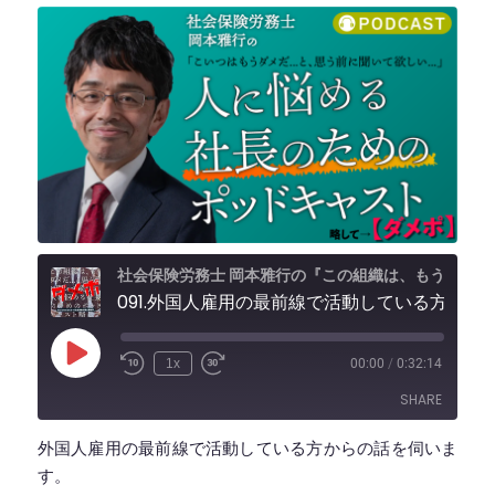
社会保険労務士 岡本雅行の『この組織は、もうダメだ...と思う前に聞いて欲しい、人に悩める社長のためのポッドキャスト』 略して【ダメポ】』
091.外国人雇用の最前線で活動している方からの話【ゲスト：竹田紘己先生】
Play
1x
00:00
/
0:32:14
Episode
SHARE
外国人雇用の最前線で活動している方からの話を伺いま
SHARE
す。