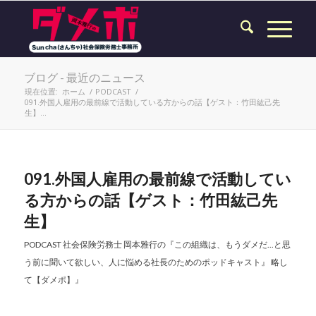
ブログ - 最近のニュース
現在位置:
ホーム
/
PODCAST
/
091.外国人雇用の最前線で活動している方からの話【ゲスト：竹田紘己先
生】...
091.外国人雇用の最前線で活動してい
る方からの話【ゲスト：竹田紘己先
生】
PODCAST
社会保険労務士 岡本雅行の『この組織は、もうダメだ...と思
う前に聞いて欲しい、人に悩める社長のためのポッドキャスト』 略し
て【ダメポ】』